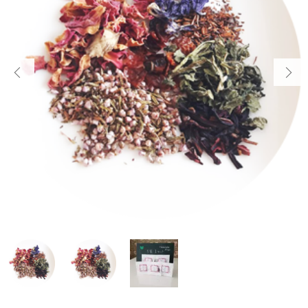
Herbalsalon Angeについて
～
HOW TO MAKE TEA
アロマ
ハーブティーの入れ方
その他
ギフト
在庫あり
セール
SHOP
店舗情報
教室
並び順
SHOPPING GUIDE
ショッピングガイド
NEWS
ニュース
CONTENTS
コンテンツ
PRIVACY
プライバシーポリシー