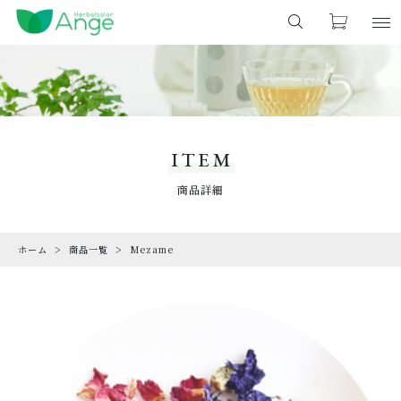
カートに商品を追加しました
キーワード検索
お気に入り
LOGIN
ITEM
すべて
商品一覧
ITEM
こだわり検索
シングルハーブ
CHECKED PRODUCTS
商品詳細
ショッピングを続ける
最近チェックした商品
親カテゴリ
キット
ホーム
商品一覧
Mezame
ORDER HISTORY
カートを確認する
注文履歴
ハーブティー
子カテゴリ
CAMPAIGN
ノンカフェイン
キャンペーン
ABOUT US
価格帯
石鹸