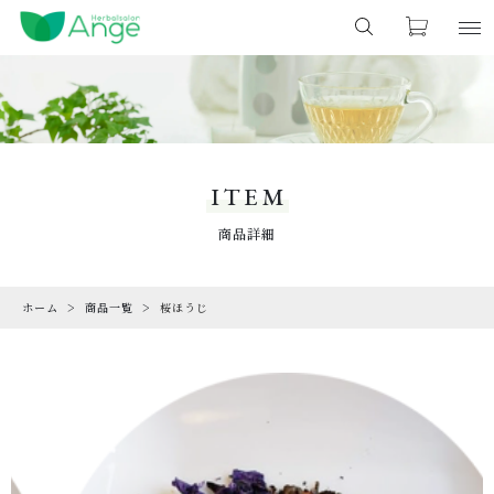
カートに商品を追加しました
キーワード検索
お気に入り
LOGIN
ITEM
すべて
商品一覧
ITEM
こだわり検索
シングルハーブ
CHECKED PRODUCTS
商品詳細
ショッピングを続ける
最近チェックした商品
親カテゴリ
キット
ホーム
商品一覧
桜ほうじ
ORDER HISTORY
カートを確認する
注文履歴
ハーブティー
子カテゴリ
CAMPAIGN
ノンカフェイン
キャンペーン
ABOUT US
価格帯
石鹸