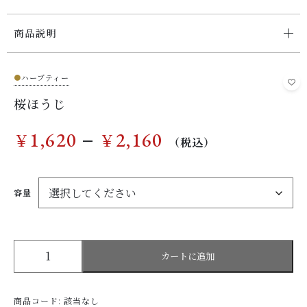
商品説明
お問い合わせ
●
ハーブティー
桜ほうじ
–
1,620
2,160
￥
￥
（税込）
容量
桜
カートに追加
ほ
う
じ
商品コード:
該当なし
個