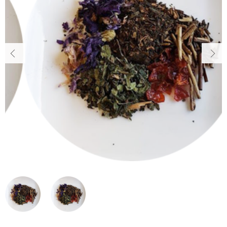
Herbalsalon Angeについて
～
HOW TO MAKE TEA
アロマ
ハーブティーの入れ方
その他
ギフト
在庫あり
セール
SHOP
店舗情報
教室
並び順
SHOPPING GUIDE
ショッピングガイド
NEWS
ニュース
CONTENTS
コンテンツ
PRIVACY
プライバシーポリシー